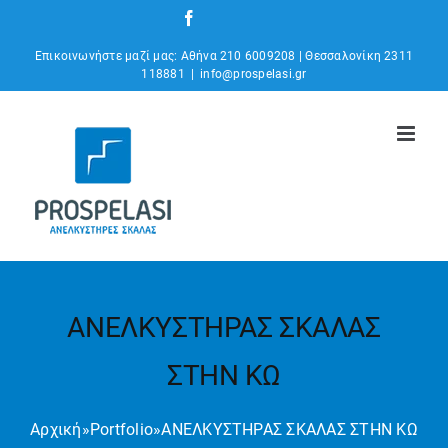
Μετάβαση
Facebook
Instagram
YouTube
στο
Επικοινωνήστε μαζί μας: Αθήνα 210 6009208 | Θεσσαλονίκη 2311
περιεχόμενο
118881
|
info@prospelasi.gr
ΑΝΕΛΚΥΣΤΗΡΑΣ ΣΚΑΛΑΣ
ΣΤΗΝ ΚΩ
Αρχική
»
Portfolio
»
ΑΝΕΛΚΥΣΤΗΡΑΣ ΣΚΑΛΑΣ ΣΤΗΝ ΚΩ