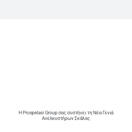
Αν
Η Prospelasi Group σας συστήνει τη Νέα Γενιά
Ανελκυστήρων Σκάλας