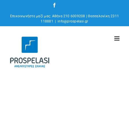
Επικοινωνήστε μαζί μας: Αθήνα 210 6009208 | Θεσσαλονίκη 2311
118881
|
info@prospelasi.gr