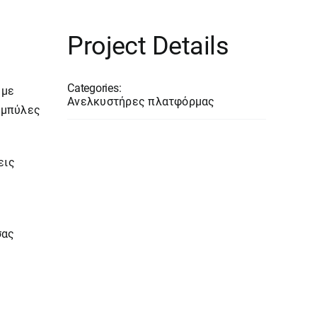
Project Details
Categories:
με
Ανελκυστήρες πλατφόρμας
αμπύλες
εις
σας