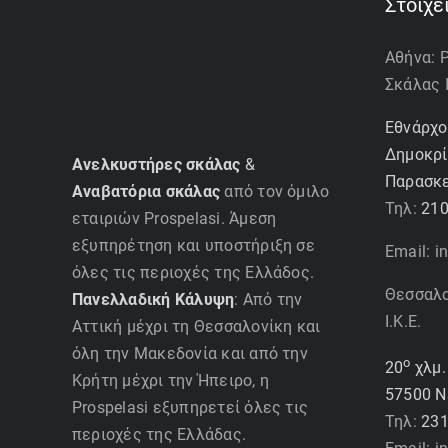
Στοιχε
Αθήνα: 
Σκάλας Ι
Εθνάρχο
Δημοκρίτ
Ανελκυστήρες σκάλας
&
Παρασκ
Αναβατόρια σκάλας
από τον όμιλο
Τηλ:
210
εταιριών Prospelasi. Άμεση
εξυπηρέτηση και υποστήριξη σε
Email: i
όλες τις περιοχές της Ελλάδος.
Θεσσαλον
Πανελλαδική Κάλυψη
: Από την
I.K.E.
Αττική μέχρι τη Θεσσαλονίκη και
όλη την Μακεδονία και από την
ο
20
χλμ.
Κρήτη μέχρι την Ήπειρο, η
57500 Ν
Prospelasi εξυπηρετεί όλες τις
Τηλ:
231
περιοχές της Ελλάδας.