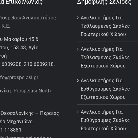
ία Επικοινωνίας
Δημοφιλής Σελίδες
Prospelasi Ανελκυστήρες
Ανελκυστήρες Για
.Κ.Ε.
Τεθλασμένες Σκάλες
Εσωτερικού Χώρου
υ Μακαρίου 45 &
ου, 153 43, Αγία
Ανελκυστήρες Για
ευή
Τεθλασμένες Σκάλες
 6009208
,
210 6009218
.
Εξωτερικού Χώρου
nfo@prospelasi.gr
Ανελκυστήρες Για
Ευθύγραμμες Σκάλες
ίκη: Prospelasi North
Εξωτερικού Χώρου
Ανελκυστήρες Για
 Θεσσαλονίκης – Περαίας
Ευθύγραμμες Σκάλες
έα Μηχανιώνα.
Εσωτερικού Χώρου
1 118881