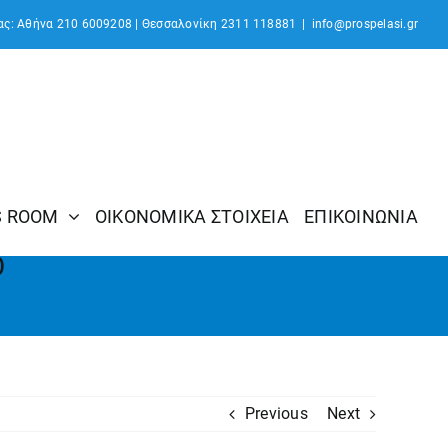
ας: Αθήνα 210 6009208 | Θεσσαλονίκη 2311 118881
|
info@prospelasi.gr
S ROOM
ΟΙΚΟΝΟΜΙΚΑ ΣΤΟΙΧΕΙΑ
ΕΠΙΚΟΙΝΩΝΙΑ
Ο
Previous
Next