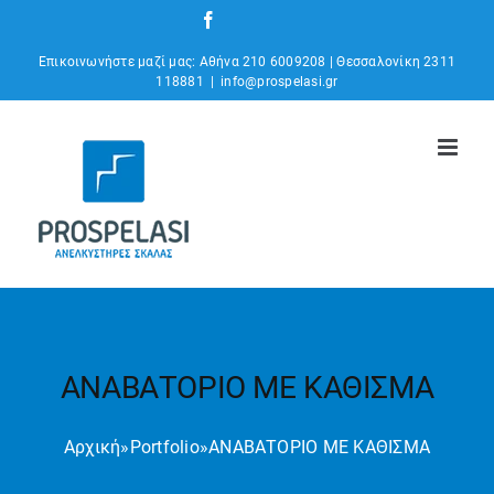
Μετάβαση
Facebook
Instagram
YouTube
στο
Επικοινωνήστε μαζί μας: Αθήνα 210 6009208 | Θεσσαλονίκη 2311
περιεχόμενο
118881
|
info@prospelasi.gr
ΑΝΑΒΑΤΟΡΙΟ ΜΕ ΚΑΘΙΣΜΑ
Αρχική
»
Portfolio
»
ΑΝΑΒΑΤΟΡΙΟ ΜΕ ΚΑΘΙΣΜΑ