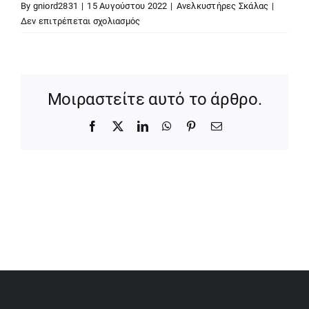
By
gniord2831
|
15 Αυγούστου 2022
|
Ανελκυστήρες Σκάλας
|
στο
Δεν επιτρέπεται σχολιασμός
Υπάρχουν
ανελκυστήρες
σκάλας
εξωτερικού
Μοιραστείτε αυτό το άρθρο.
χώρου;
Τι
Facebook
X
LinkedIn
WhatsApp
Pinterest
Email
πρέπει
να
προσέξω;