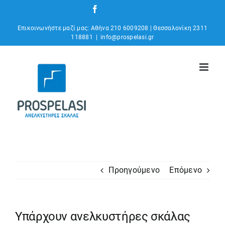
Μετάβαση
Facebook
Instagram
YouTube
στο
Επικοινωνήστε μαζί μας: Αθήνα 210 6009208 | Θεσσαλονίκη 2311
περιεχόμενο
118881
|
info@prospelasi.gr
Προηγούμενο
Επόμενο
Υπάρχουν ανελκυστήρες σκάλας